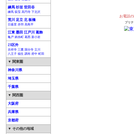
練馬 杉並 世田谷
練馬 荻窪 高円寺 下北沢
お電話の
荒川 足立 北 板橋
プリテ
日暮里 赤羽 高島平
江東 墨田 江戸川 葛飾
亀戸 錦糸町 葛西 新小岩
23区外
吉祥寺 三鷹 国分寺 立川
八王子 福生 調布 府中 町田
▼ 関東圏
神奈川県
埼玉県
千葉県
▼ 関西圏
大阪府
兵庫県
京都府
▼ その他の地域