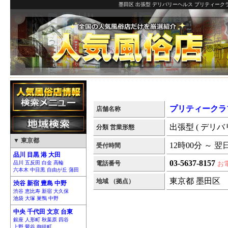
墨田区 出張型 デリバリーヘルス プリティークラ
プリティークラ
店舗名称
出張型 ( デリバ
分類 営業形態
▼ 東京都
12時00分 ～ 翌
受付時間
品川 目黒 港 大田
03-5637-8157
品川 五反田 白金 高輪
電話番号
お
六本木 中目黒 自由が丘 蒲田
東京都 墨田区
地域 （拠点）
渋谷 新宿 豊島 中野
渋谷 恵比寿 新宿 大久保
池袋 大塚 巣鴨 中野
中央 千代田 文京 台東
銀座 人形町 秋葉原 四谷
上野 鶯谷 御徒町