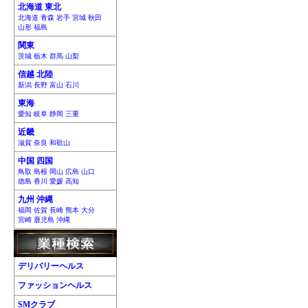
北海道 東北
北海道 青森 岩手 宮城 秋田
山形 福島
関東
茨城 栃木 群馬 山梨
信越 北陸
新潟 長野 富山 石川
東海
愛知 岐阜 静岡 三重
近畿
滋賀 奈良 和歌山
中国 四国
鳥取 島根 岡山 広島 山口
徳島 香川 愛媛 高知
九州 沖縄
福岡 佐賀 長崎 熊本 大分
宮崎 鹿児島 沖縄
デリバリーヘルス
ファッションヘルス
SMクラブ